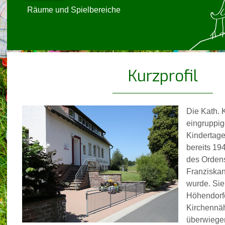
Räume und Spielbereiche
Kurzprofil
Die Kath. K
eingruppi
Kindertage
bereits 19
des Orden
Franziska
wurde. Sie 
Höhendorfe
Kirchennä
überwiege