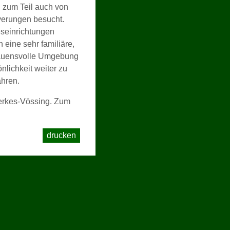
 zum Teil auch von
verungen besucht.
geseinrichtungen
 eine sehr familiäre,
trauensvolle Umgebung
önlichkeit weiter zu
ahren.
Dierkes-Vössing. Zum
drucken