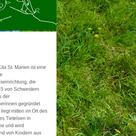
ita St. Marien ist eine
ge
seinrichtung, die
45 von Schwestern
s der
nerinnen gegründet
liegt mitten im Ort des
s Tietelsen in
he und wird
nd von Kindern aus